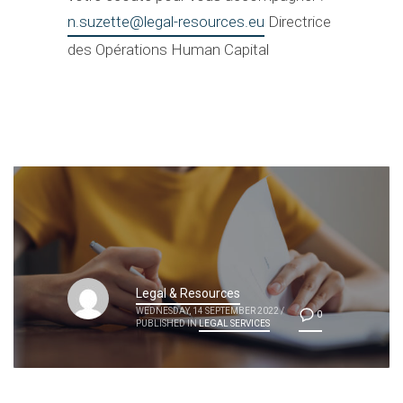
n.suzette@legal-resources.eu
Directrice
des Opérations Human Capital
Legal & Resources
WEDNESDAY, 14 SEPTEMBER 2022
/
0
PUBLISHED IN
LEGAL SERVICES