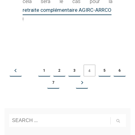
cela sera le cas pour la
retraite complémentaire AGIRC-ARRCO
!
1
2
3
5
6
4
7