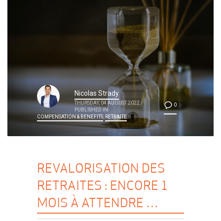
Nicolas Strady
THURSDAY, 04 AUGUST 2022
/
0
PUBLISHED IN
COMPENSATION & BENEFITS
,
RETRAITE
REVALORISATION DES
RETRAITES : ENCORE 1
MOIS À ATTENDRE …