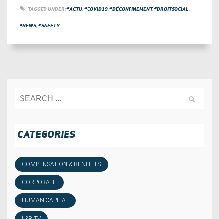
TAGGED UNDER:
#ACTU
,
#COVID19
,
#DÉCONFINEMENT
,
#DROITSOCIAL
,
#NEWS
,
#SAFETY
CATEGORIES
COMPENSATION & BENEFITS
CORPORATE
HUMAN CAPITAL
L&R TV