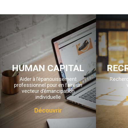
HUMAN CAPITAL
REC
Aider à l’épanouissement
Recherc
professionnel pour en faire un
vecteur d’émancipation
individuelle
Découvrir