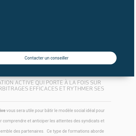
tes des
accords ou conventions de branche
, sauf à être
on collective
afin de permettre à l’ensemble des parties
ndu facultatif et peut donc être conclu à tous les niveaux
treprise
. Celui-ci est consultable sur internet, sur le lieu de
Contacter un conseiller
TION ACTIVE QUI PORTE À LA FOIS SUR
ARBITRAGES EFFICACES ET RYTHMER SES
ive
vous sera utile pour bâtir le modèle social idéal pour
r comprendre et anticiper les attentes des syndicats et
ensemble des partenaires.
Ce type de formations aborde