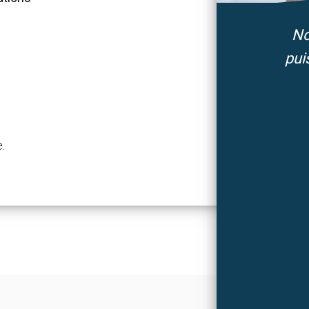
No
pui
.