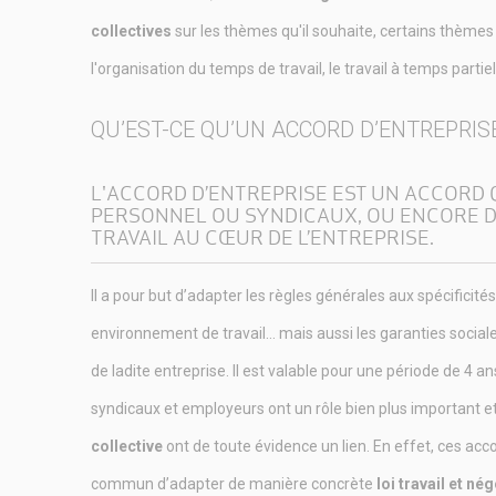
collectives
sur les thèmes qu'il souhaite, certains thèmes s
l'organisation du temps de travail, le travail à temps partie
QU’EST-CE QU’UN ACCORD D’ENTREPRISE
L'
ACCORD D’ENTREPRISE
EST UN ACCORD 
PERSONNEL OU SYNDICAUX, OU ENCORE DE
TRAVAIL AU CŒUR DE L’ENTREPRISE.
Il a pour but d’adapter les règles générales aux spécificités 
environnement de travail… mais aussi les garanties social
de ladite entreprise. Il est valable pour une période de 4 ans
syndicaux et employeurs ont un rôle bien plus important e
collective
ont de toute évidence un lien. En effet, ces ac
commun d’adapter de manière concrète
loi travail et né