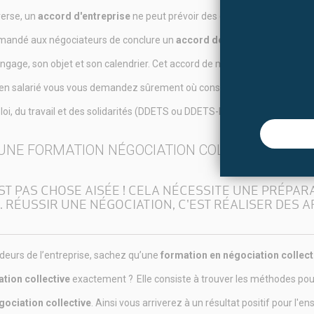
verse, un
accord d'entreprise
ne peut prévoir des dispositions différen
commandé aux négociateurs de conclure un
accord de méthode négociati
engage, son objet et son calendrier. Cet accord de méthode est bien ente
ien salarié vous vous demandez sûrement où consulter cet
accord d’en
loi, du travail et des solidarités (DDETS ou DDETS-PP).
UNE FORMATION NÉGOCIATION COLLECTIVE ?
T PAS CHOSE AISÉE ! CELA NÉCESSITE UNE PRÉPARA
 RÉUSSIR UNE NÉGOCIATION, C'EST RÉALISER DES 
ideurs de l’entreprise, sachez qu’une
formation en négociation collect
tion collective
exactement ?
Elle consiste à trouver les méthodes pou
gociation collective
. Ainsi vous arriverez à un résultat positif pour l'