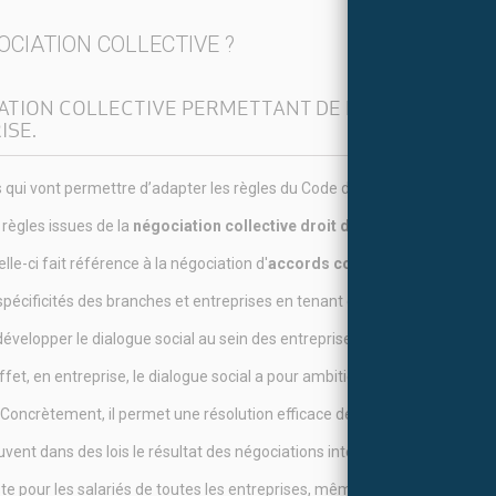
OCIATION COLLECTIVE ?
ATION COLLECTIVE
PERMETTANT
DE PROTÉGER LES 
ISE.
 qui vont permettre d’adapter les règles du Code du Travail aux spécifici
s règles issues de la
négociation collective droit du travail
doivent touj
le-ci fait
référence à la négociation d'
accords collectifs d’entreprise
spécificités des branches et entreprises en tenant compte des spécificités
évelopper le dialogue social au sein des entreprises afin de mieux répo
effet, en entreprise, le dialogue social a pour ambition de permettre un
 Concrètement, il permet une résolution efficace des problématiques é
ouvent dans des lois le résultat des négociations interprofessionnelles.
te pour les salariés de toutes les entreprises, même pour les plus petite