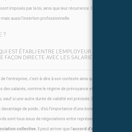
ont imposés par la loi, ainsi que leur récurrence. C’est le cas des
négoc
l mais aussi l'insertion professionnelle.
 ?
QUI EST ÉTABLI ENTRE L’EMPLOYEUR OU SON REPR
 FAÇON DIRECTE AVEC LES SALARIÉS, SUR LA MISE
de l’entreprise, c’est-à-dire à son contexte ainsi qu’à ses activités.
Il en
es des salariés, comme le régime de prévoyance et les complémentaires s
, sauf si une autre durée de validité est précisée. Depuis la dernière loi 
t davantage de poids ; d’où l’importance d’une bonne
négociation collec
cords sont tous issus de négociations entre représentants du personnel 
gociation collective.
Il peut arriver que l'
accord d'entreprise
prévoit des