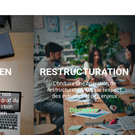
EN
RESTRUCTURATION
Conduire une opération de
restructuration dans le respect
r nos
des individus et des enjeux
 droit du
estion
Découvrir
ien