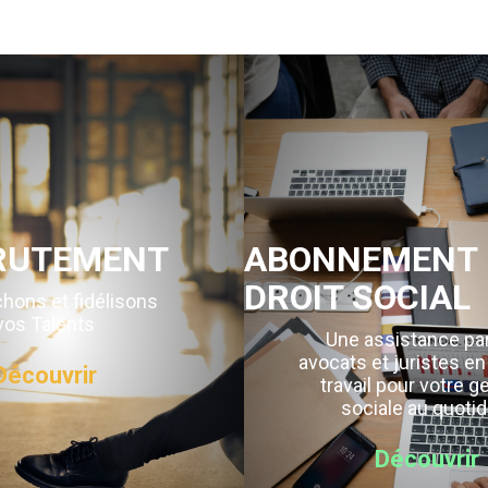
RUTEMENT
ABONNEMENT 
DROIT SOCIAL
hons et fidélisons
vos Talents
Une assistance pa
avocats et juristes en
Découvrir
travail pour votre g
sociale au quotid
Découvrir