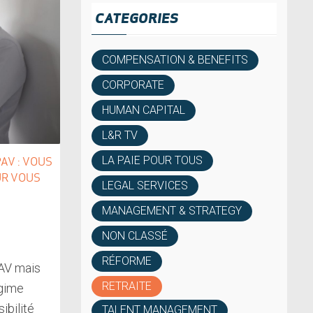
CATEGORIES
COMPENSATION & BENEFITS
CORPORATE
HUMAN CAPITAL
L&R TV
LA PAIE POUR TOUS
AV : VOUS
UR VOUS
LEGAL SERVICES
MANAGEMENT & STRATEGY
NON CLASSÉ
RÉFORME
PAV mais
RETRAITE
égime
ibilité
TALENT MANAGEMENT