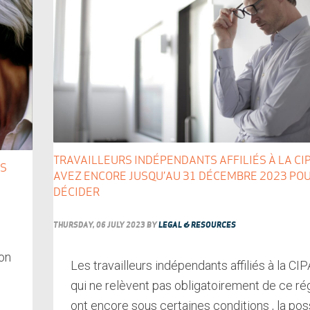
TRAVAILLEURS INDÉPENDANTS AFFILIÉS À LA CIP
ES
AVEZ ENCORE JUSQU’AU 31 DÉCEMBRE 2023 PO
DÉCIDER
THURSDAY, 06 JULY 2023
BY
LEGAL & RESOURCES
ion
Les travailleurs indépendants affiliés à la CI
qui ne relèvent pas obligatoirement de ce r
ont encore sous certaines conditions , la poss