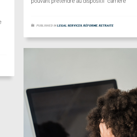
pouvant prétendre au dispositif “carrière
e
PUBLISHED IN
LEGAL SERVICES
,
RÉFORME
,
RETRAITE