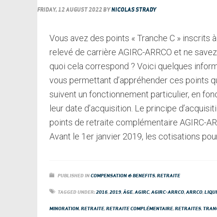
FRIDAY, 12 AUGUST 2022
BY
NICOLAS STRADY
Vous avez des points « Tranche C » inscrits à
relevé de carrière AGIRC-ARRCO et ne savez
quoi cela correspond ? Voici quelques infor
vous permettant d’appréhender ces points q
suivent un fonctionnement particulier, en fon
leur date d’acquisition. Le principe d’acquisit
points de retraite complémentaire AGIRC-A
Avant le 1er janvier 2019, les cotisations pou
PUBLISHED IN
COMPENSATION & BENEFITS
,
RETRAITE
TAGGED UNDER:
2016
,
2019
,
ÂGE
,
AGIRC
,
AGIRC-ARRCO
,
ARRCO
,
LIQU
MINORATION
,
RETRAITE
,
RETRAITE COMPLÉMENTAIRE
,
RETRAITES
,
TRAN