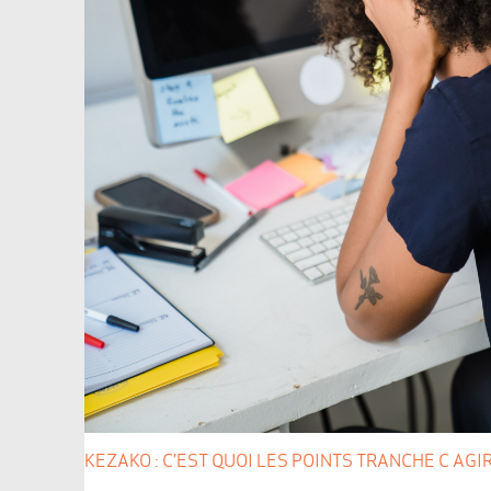
KEZAKO : C’EST QUOI LES POINTS TRANCHE C AGIR