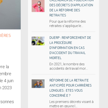
CALENDRIER DE PUBLICATION
DES DÉCRETS D’APPLICATION
DE LA RÉFORME DES
RETRAITES
Pour que la réforme des
retraites s’applique le...
RIÈRES
DUERP : RENFORCEMENT DE
LA PROCÉDURE
D’INFORMATION EN CAS
D’ACCIDENT DU TRAVAIL
MORTEL
En 2021, le nombre des
re la
accidents de travail mor...
tembre
e 4 juin
RÉFORME DE LA RETRAITE
ANTICIPÉE POUR CARRIÈRES
in 2023
LONGUES : ETES VOUS
CONCERNÉ.E ?
ersonnes
Les premiers décrets visant à
mettre en œuvre l...