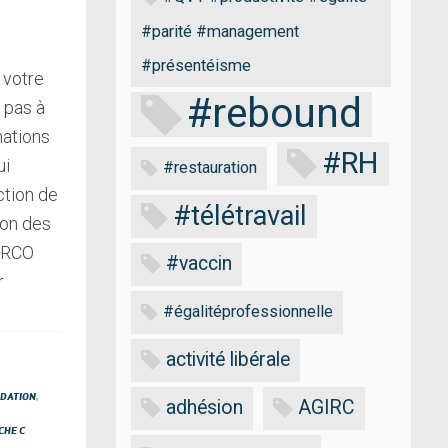
#parité #management
#présentéisme
 votre
#rebound
 pas à
mations
#RH
ui
#restauration
ction de
#télétravail
ion des
RRCO
#vaccin
r
#égalitéprofessionnelle
activité libérale
IDATION
,
adhésion
AGIRC
CHE C