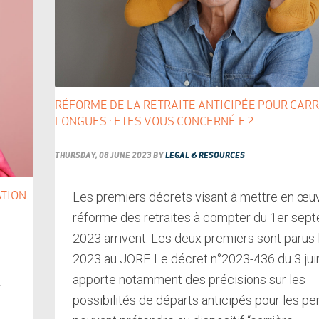
RÉFORME DE LA RETRAITE ANTICIPÉE POUR CAR
LONGUES : ETES VOUS CONCERNÉ.E ?
THURSDAY, 08 JUNE 2023
BY
LEGAL & RESOURCES
Les premiers décrets visant à mettre en œuv
ATION
réforme des retraites à compter du 1er sep
2023 arrivent. Les deux premiers sont parus l
2023 au JORF. Le décret n°2023-436 du 3 ju
apporte notamment des précisions sur les
r
possibilités de départs anticipés pour les p