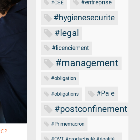
#entreprise
#CSE
#hygienesecurite
#legal
#licenciement
#management
#obligation
#Paie
#obligations
#postconfinement
#Primemacron
C ?
#QVT #productivité #égalité