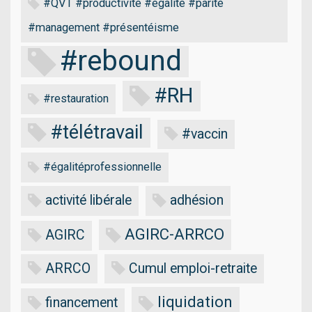
#QVT #productivité #égalité #parité
#management #présentéisme
#rebound
#RH
#restauration
#télétravail
#vaccin
#égalitéprofessionnelle
activité libérale
adhésion
AGIRC-ARRCO
AGIRC
ARRCO
Cumul emploi-retraite
liquidation
financement