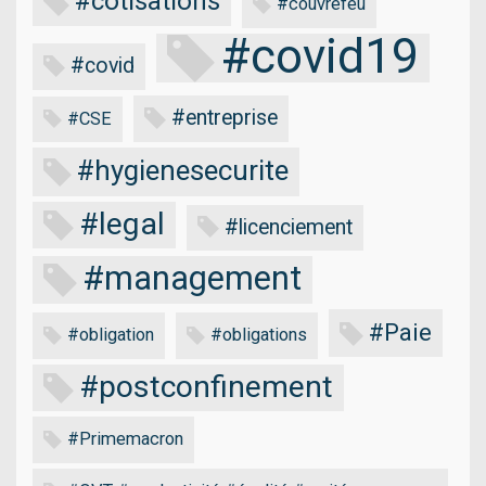
#cotisations
#couvrefeu
#covid19
#covid
#entreprise
#CSE
#hygienesecurite
#legal
#licenciement
#management
#Paie
#obligation
#obligations
#postconfinement
#Primemacron