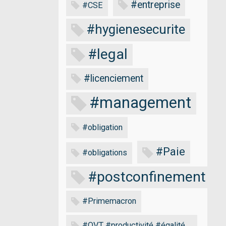
#entreprise
#CSE
#hygienesecurite
#legal
#licenciement
#management
#obligation
#Paie
#obligations
#postconfinement
#Primemacron
#QVT #productivité #égalité