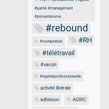
#parité #management
#présentéisme
#rebound
#RH
#restauration
#télétravail
#vaccin
#égalitéprofessionnelle
activité libérale
adhésion
AGIRC