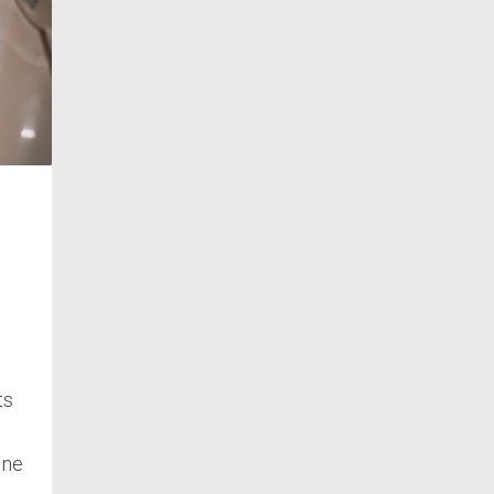
ts
 ne