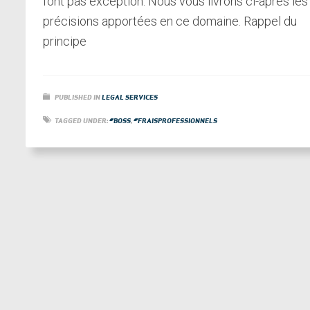
font pas exception. Nous vous livrons ci-après les
précisions apportées en ce domaine. Rappel du
principe
PUBLISHED IN
LEGAL SERVICES
TAGGED UNDER:
#BOSS
,
#FRAISPROFESSIONNELS