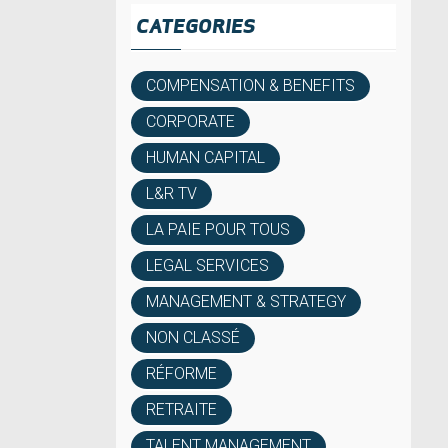
CATEGORIES
COMPENSATION & BENEFITS
CORPORATE
HUMAN CAPITAL
L&R TV
LA PAIE POUR TOUS
LEGAL SERVICES
MANAGEMENT & STRATEGY
NON CLASSÉ
RÉFORME
RETRAITE
TALENT MANAGEMENT