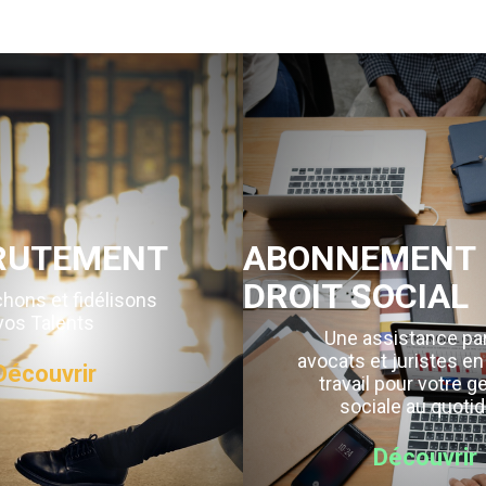
RUTEMENT
ABONNEMENT 
DROIT SOCIAL
hons et fidélisons
vos Talents
Une assistance pa
avocats et juristes en
Découvrir
travail pour votre g
sociale au quotid
Découvrir