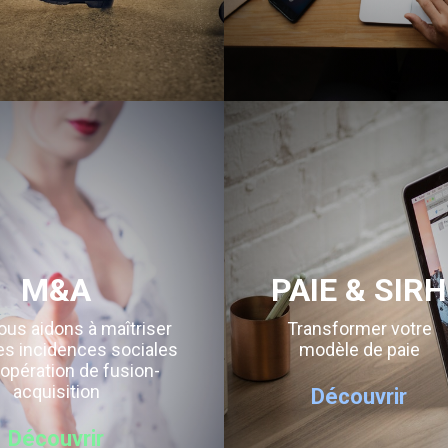
M&A
PAIE & SIRH
us aidons à maîtriser
Transformer votre
es incidences sociales
modèle de paie
opération de fusion-
acquisition
Découvrir
Découvrir