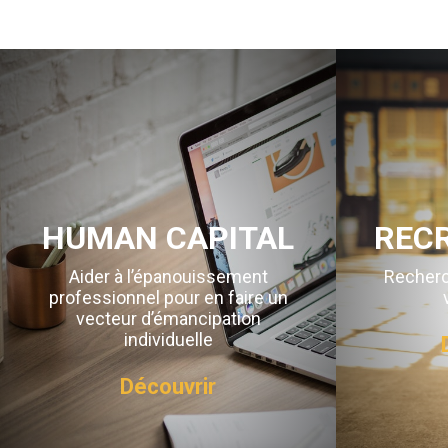
HUMAN CAPITAL
REC
Aider à l’épanouissement
Recherc
professionnel pour en faire un
vecteur d’émancipation
individuelle
Découvrir