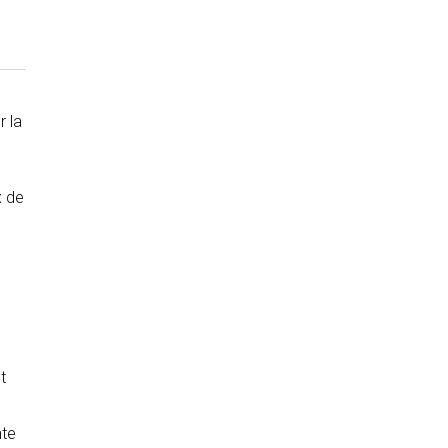
r la
x de
t
nte