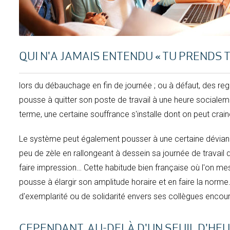
QUI N'A JAMAIS ENTENDU « TU PRENDS T
lors du débauchage en fin de journée ; ou à défaut, des re
pousse à quitter son poste de travail à une heure sociale
terme, une certaine souffrance s'installe dont on peut crai
Le système peut également pousser à une certaine déviance 
peu de zèle en rallongeant à dessein sa journée de travail
faire impression… Cette habitude bien française où l'on mesur
pousse à élargir son amplitude horaire et en faire la norme
d'exemplarité ou de solidarité envers ses collègues enc
CEPENDANT, AU-DELÀ D'UN SEUIL D'HE