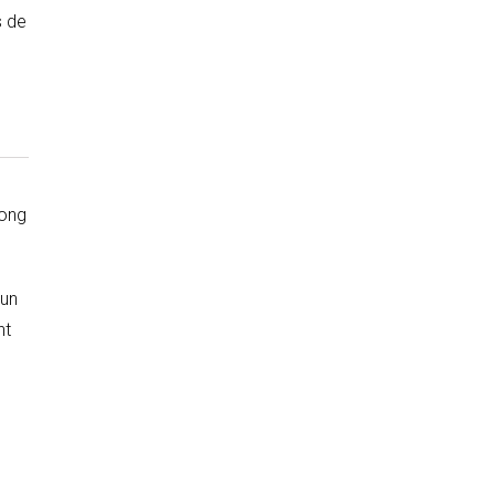
s de
long
 un
nt