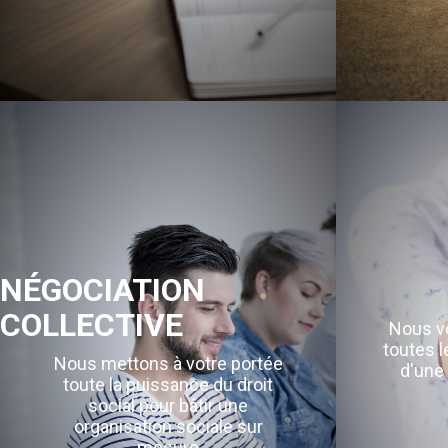
NÉGOCIATION
COLLECTIVE
Nous vo
toutes l
Nous mettons à votre portée
d'une 
toute la puissance du droit
social pour bâtir une
organisation sociale sur
mesure