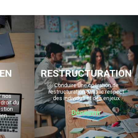
EN
RESTRUCTURATION
Conduire une opération de
restructuration dans le respect
r nos
des individus et des enjeux
 droit du
estion
Découvrir
ien