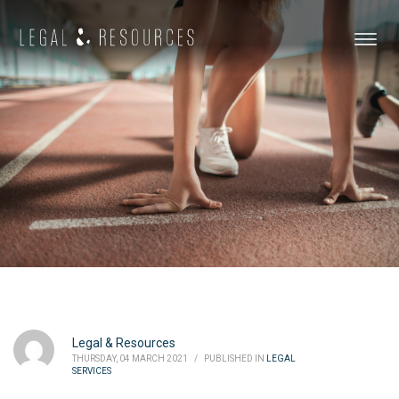
Legal & Resources
THURSDAY, 04 MARCH 2021
/
PUBLISHED IN
LEGAL
SERVICES