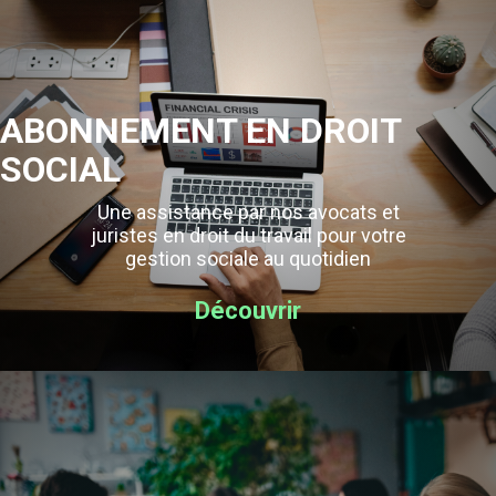
ABONNEMENT EN DROIT
SOCIAL
Une assistance par nos avocats et
juristes en droit du travail pour votre
gestion sociale au quotidien
Découvrir