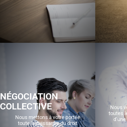
NÉGOCIATION
COLLECTIVE
Nous vo
toutes l
Nous mettons à votre portée
d'une 
toute la puissance du droit