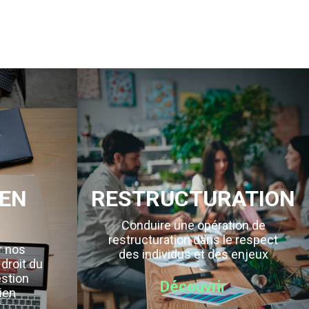
EN
RESTRUCTURATION
Conduire une opération de
restructuration dans le respect
r nos
des individus et des enjeux
 droit du
estion
Découvrir
ien