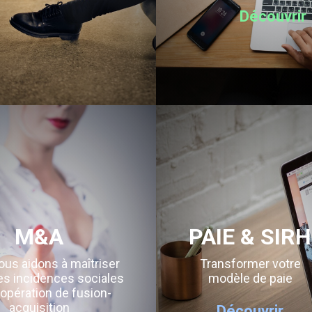
Découvrir
M&A
PAIE & SIRH
us aidons à maîtriser
Transformer votre
es incidences sociales
modèle de paie
opération de fusion-
acquisition
Découvrir