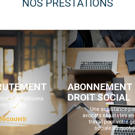
NOS PRESTATIONS
RUTEMENT
ABONNEMENT 
DROIT SOCIAL
hons et fidélisons
vos Talents
Une assistance pa
avocats et juristes en
Découvrir
travail pour votre g
sociale au quotid