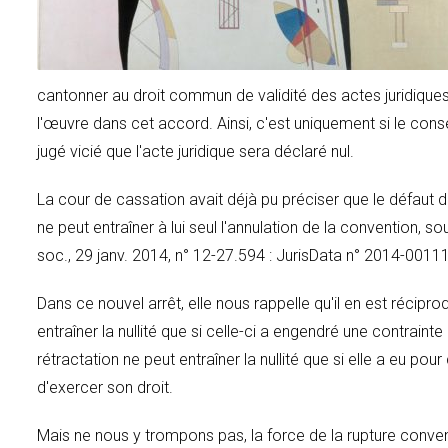
cantonner au droit commun de validité des actes juridiques
l'œuvre dans cet accord. Ainsi, c'est uniquement si le con
jugé vicié que l'acte juridique sera déclaré nul.
La cour de cassation avait déjà pu préciser que le défaut d'i
ne peut entraîner à lui seul l'annulation de la convention, s
soc., 29 janv. 2014, n° 12-27.594 : JurisData n° 2014-0011
Dans ce nouvel arrêt, elle nous rappelle qu'il en est récip
entraîner la nullité que si celle-ci a engendré une contrainte
rétractation ne peut entraîner la nullité que si elle a eu p
d'exercer son droit.
Mais ne nous y trompons pas, la force de la rupture convent