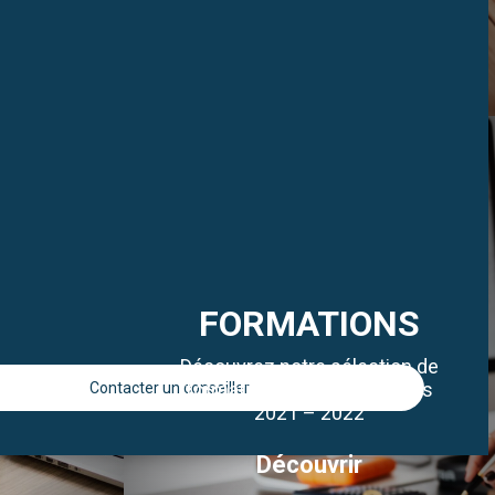
FORMATIONS
Découvrez notre sélection de
formations RH et Juridiques
Contacter un conseiller
2021 – 2022
Découvrir