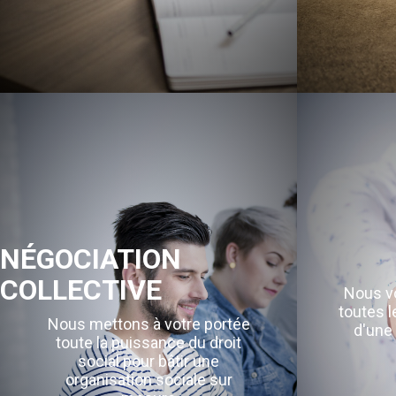
NÉGOCIATION
COLLECTIVE
Nous vo
toutes l
Nous mettons à votre portée
d'une 
toute la puissance du droit
social pour bâtir une
organisation sociale sur