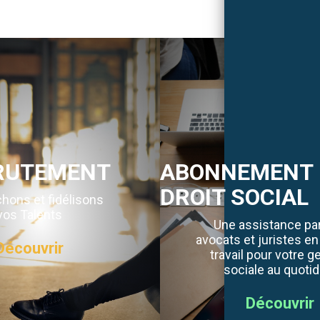
RUTEMENT
ABONNEMENT 
DROIT SOCIAL
hons et fidélisons
vos Talents
Une assistance pa
avocats et juristes en
Découvrir
travail pour votre g
sociale au quotid
Découvrir