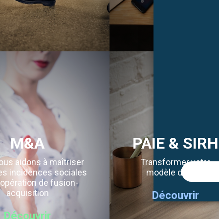
M&A
PAIE & SIRH
us aidons à maîtriser
Transformer votre
es incidences sociales
modèle de paie
opération de fusion-
acquisition
Découvrir
Découvrir