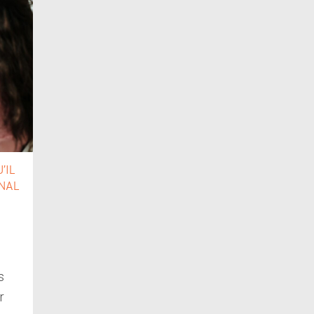
’IL
ONAL
s
r