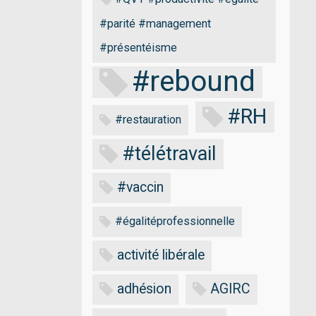
#parité #management
#présentéisme
#rebound
#RH
#restauration
#télétravail
#vaccin
#égalitéprofessionnelle
activité libérale
adhésion
AGIRC