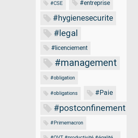
#entreprise
#CSE
#hygienesecurite
#legal
#licenciement
#management
#obligation
#Paie
#obligations
#postconfinement
#Primemacron
#QVT #productivité #égalité