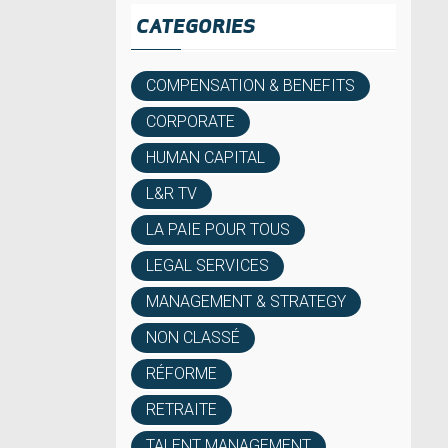
CATEGORIES
COMPENSATION & BENEFITS
CORPORATE
HUMAN CAPITAL
L&R TV
LA PAIE POUR TOUS
LEGAL SERVICES
MANAGEMENT & STRATEGY
NON CLASSÉ
RÉFORME
RETRAITE
TALENT MANAGEMENT