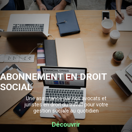
ABONNEMENT EN DROIT
SOCIAL
Une assistance par nos avocats et
juristes en droit du travail pour votre
gestion sociale au quotidien
Découvrir