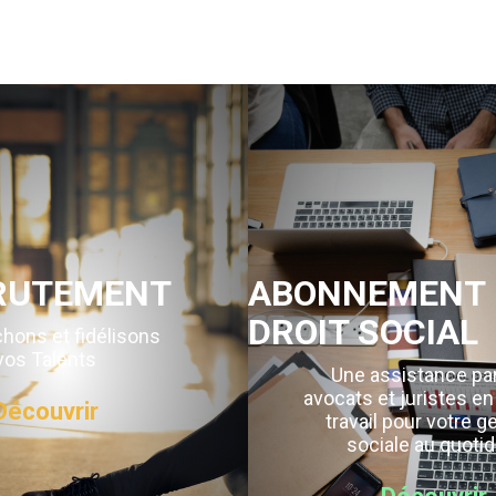
RUTEMENT
ABONNEMENT 
DROIT SOCIAL
hons et fidélisons
vos Talents
Une assistance pa
avocats et juristes en
Découvrir
travail pour votre g
sociale au quotid