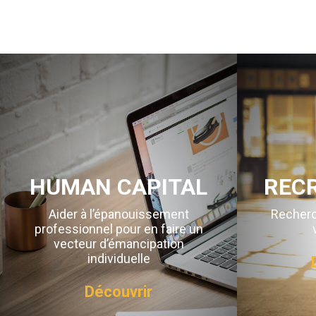
HUMAN CAPITAL
REC
Aider à l’épanouissement
Recherc
professionnel pour en faire un
vecteur d’émancipation
individuelle
Découvrir