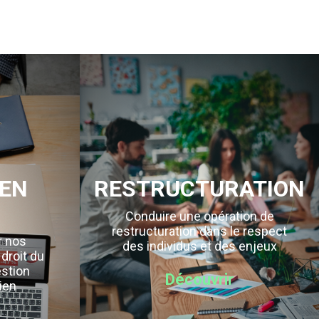
EN
RESTRUCTURATION
Conduire une opération de
restructuration dans le respect
r nos
des individus et des enjeux
 droit du
estion
Découvrir
ien