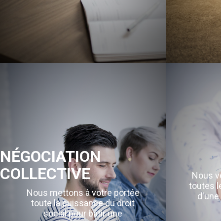
NÉGOCIATION
COLLECTIVE
Nous vo
toutes l
Nous mettons à votre portée
d'une 
toute la puissance du droit
social pour bâtir une