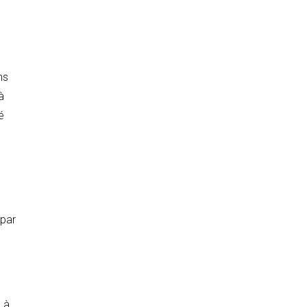
ns
à
é
 par
 à