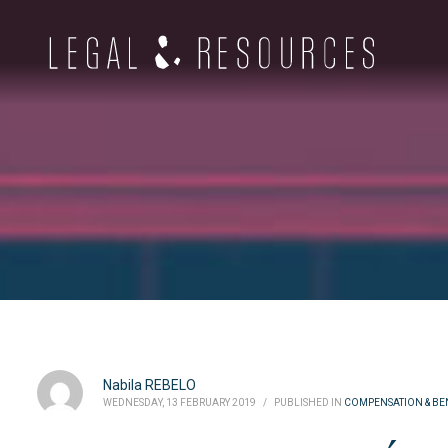
Nabila REBELO
WEDNESDAY, 13 FEBRUARY 2019
/
PUBLISHED IN
COMPENSATION & BE