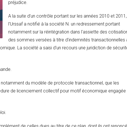
préjudice.
A la suite d'un contrôle portant sur les années 2010 et 2011,
l'Urssaf a notifié à la société N. un redressement portant
notamment sur la réintégration dans l'assiette des cotisatio
des sommes versées à titre d'indemnités transactionnelles 
omique. La société a saisi d'un recours une juridiction de sécurit
mande.
 et notamment du modèle de protocole transactionnel, que les
océdure de licenciement collectif pour motif économique engagée
loi.
plément de celles dues au titre de ce plan, dont ils ont renoncé