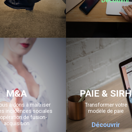
Découvrir
M&A
PAIE & SIRH
us aidons à maîtriser
Transformer votre
es incidences sociales
modèle de paie
opération de fusion-
acquisition
Découvrir