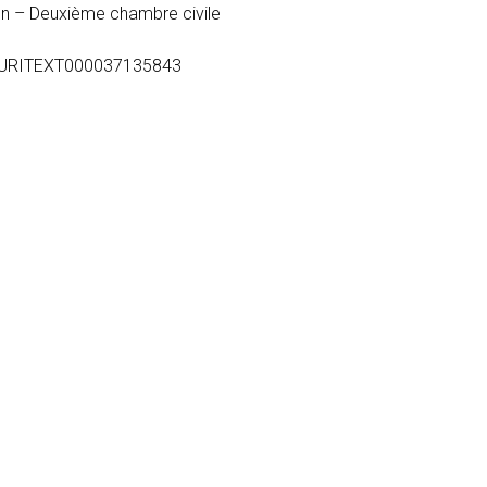
ion – Deuxième chambre civile
te=JURITEXT000037135843