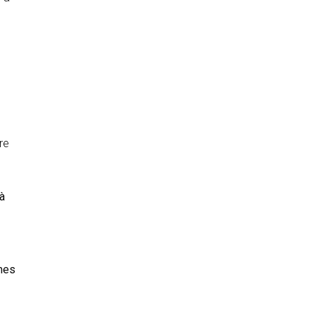
re
à
mmes